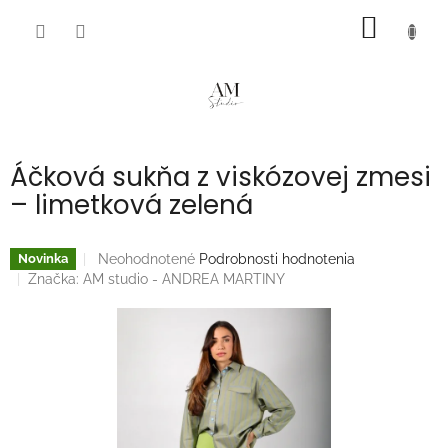
Prejsť
NÁKU
na
obsah
KOŠÍK
Áčková sukňa z viskózovej zmesi
– limetková zelená
Priemerné
Neohodnotené
Podrobnosti hodnotenia
Novinka
hodnotenie
Značka:
AM studio - ANDREA MARTINY
produktu
je
0,0
z
5
hviezdičiek.