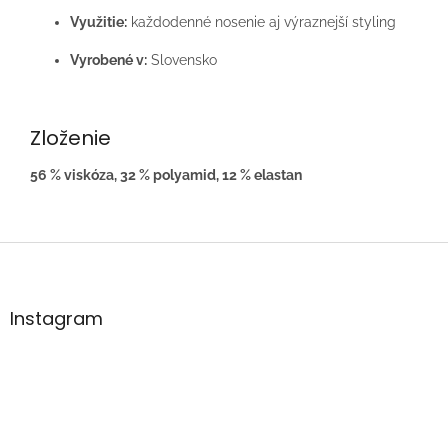
Využitie:
každodenné nosenie aj výraznejší styling
Vyrobené v:
Slovensko
Zloženie
56 % viskóza, 32 % polyamid, 12 % elastan
Z
á
p
ä
Instagram
t
i
e