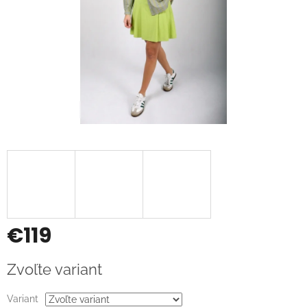
€119
Jednotková
Zvoľte variant
cena:
Variant