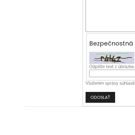
Bezpečnostná 
Odpíšte text z obrázka
Vložením správy súhlasí
ODOSLAŤ
Z
á
p
ä