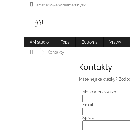
Prejsť
amstudio@andreamartiny.sk
na
obsah
AM studio
Tops
Bottoms
Vrstvy
Domov
Kontakty
Kontakty
Máte nejaké otázky? Zodpo
Meno a priezvisko
Email
Správa