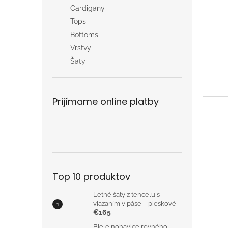
Cardigany
Tops
Bottoms
Vrstvy
Šaty
Prijímame online platby
Top 10 produktov
Letné šaty z tencelu s
viazaním v páse – pieskové
€165
Biele nohavice rovného