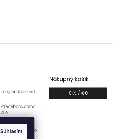
t
Nákupný košík
udio
@
andreamarti
0
KS /
€0
://facebook.com/
udio
udio_atelier
tok.com/am_studio
Súhlasím
er