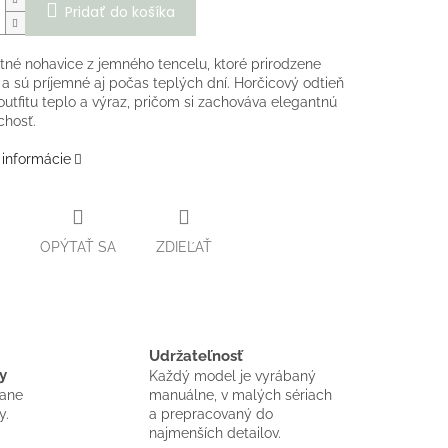
Pridať do košíka
etné nohavice z jemného tencelu, ktoré prirodzene
 a sú príjemné aj počas teplých dní. Horčicový odtieň
utfitu teplo a výraz, pričom si zachováva elegantnú
chosť.
 informácie
OPÝTAŤ SA
ZDIEĽAŤ
Udržateľnosť
y
Každý model je vyrábaný
vane
manuálne, v malých sériach
y.
a prepracovaný do
najmenších detailov.