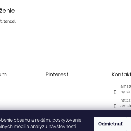
oženie
% tencel
ram
Pinterest
Kontak
amst
ny.sk
https
amst
am_st
obenie obsahu a reklám, poskytovanie
@tik
Odmietnuť
iálnych médií a analýzu návštevnosti
Sledovať na
_ateli