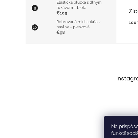
Elastická blúzka s dlhým
rukávom – biela
Zl
€109
Rebrovaná midi sukňa z
100 
bavlny – piesková
€98
Z
á
p
ä
t
Instag
i
e
Na prispôs
funkcií soc