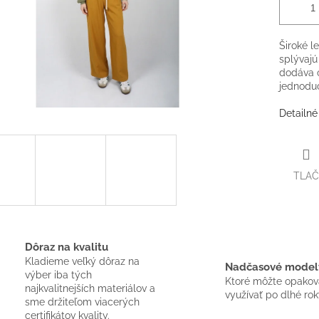
Široké l
splývajú
dodáva o
jednodu
Detailné
TLAČ
Dôraz na kvalitu
Kladieme veľký dôraz na
Nadčasové model
výber iba tých
Ktoré môžte opako
najkvalitnejších materiálov a
využívať po dlhé rok
sme držiteľom viacerých
certifikátov kvality.