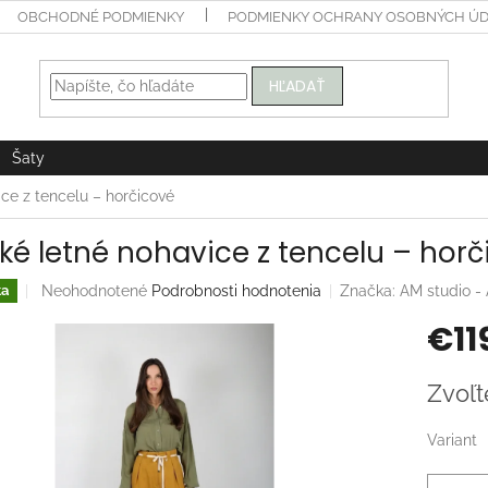
OBCHODNÉ PODMIENKY
PODMIENKY OCHRANY OSOBNÝCH Ú
HĽADAŤ
Šaty
ice z tencelu – horčicové
oké letné nohavice z tencelu – hor
Priemerné
Neohodnotené
Podrobnosti hodnotenia
Značka:
AM studio 
ka
hodnotenie
€11
produktu
je
0,0
Jednotk
Zvoľt
z
cena:
5
hviezdičiek.
Variant