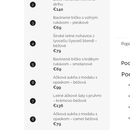
strihu
€140
Bavlnené tričko s voľným
rukávom – pieskové
€69
Široké letné nohavice z
lyocellu (lyocell blend) –
Popi
béžové
€79
Bavlnené tričko s krátkym
Po
rukávom – smotanové
€69
Po
Áčková sukňa z modalu s
opaskom – béžová
€99
Letné áčkové šaty s pruhmi
– krémovo-béžové
€136
Áčková sukňa z modalu s
opaskom – camel béžová
€79